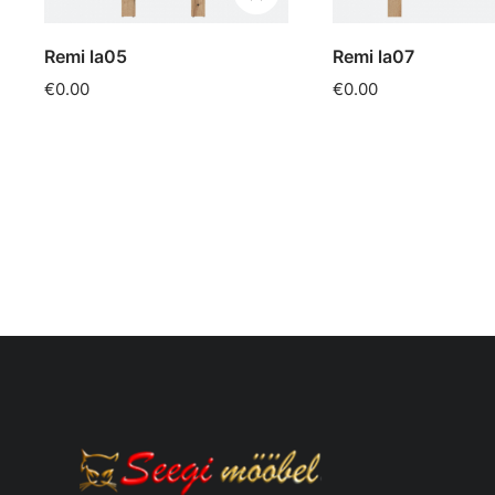
Remi la05
Remi la07
€0.00
€0.00