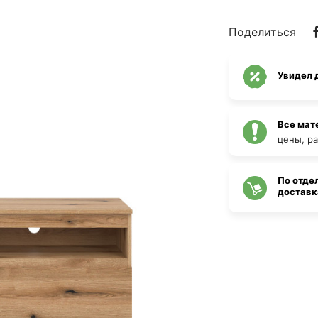
Поделиться
Увидел 
Все мат
цены, р
По отде
доставка