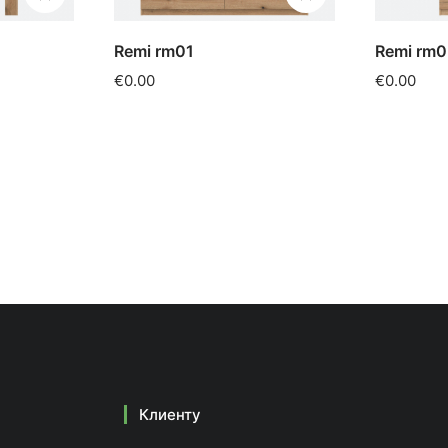
Remi rm01
Remi rm0
€0.00
€0.00
Клиенту