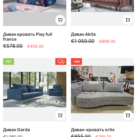
Диван кровать Play full
Диван Akita
france
€1 059.00
€899.00
€578.00
€459.00
HIT
-56€
Диван Garda
Диван-кровать ortis
€855.00
€1 080.00
€799.00