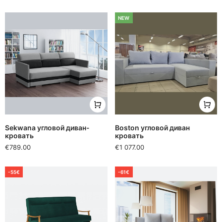
NEW
Sekwana угловой диван-
Boston угловой диван
кровать
кровать
€789.00
€1 077.00
-55€
-61€