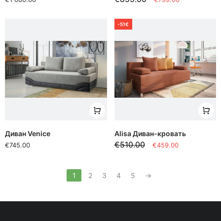
-51€
Диван Venice
Alisa Диван-кровать
€510.00
€745.00
€459.00
1
2
3
4
5
→