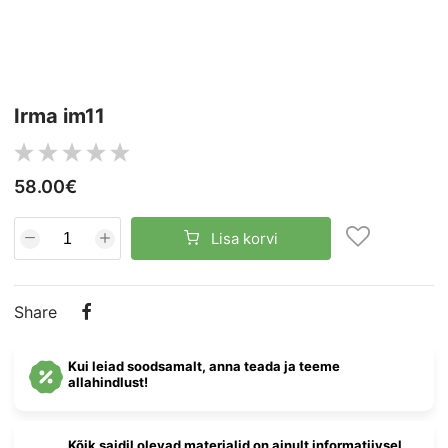
Irma im11
58.00€
Lisa korvi
Share
Kui leiad soodsamalt, anna teada ja teeme
allahindlust!
Kõik saidil olevad materjalid on ainult informatiivsel