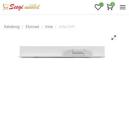
0
Kataloog
/
Elutoad
/
Irma
/
Irma im11