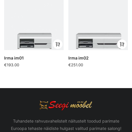
Irma im01
Irma im02
€193.00
€251.00
Tuhandete rahvusvahelistelt näitustelt toodud parimate
Euroopa tehaste näidiste hulgast valitud parimate salong!