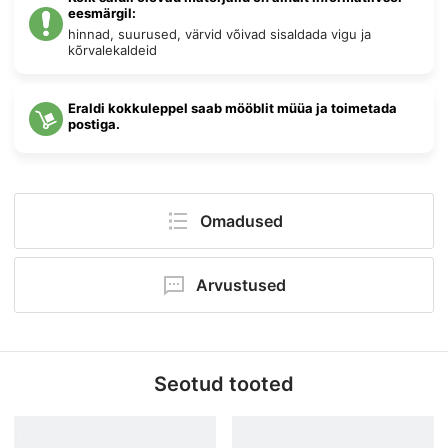
eesmärgil:
hinnad, suurused, värvid võivad sisaldada vigu ja
kõrvalekaldeid
Eraldi kokkuleppel saab mööblit müüa ja toimetada
postiga.
Omadused
Mõõtmed:
21.5 × 152 × 21 cm
Arvustused
Kõrgus:
21 cm
Ole esimene kommenteerija!
Laius:
152 cm
Seotud tooted
Sügavus:
21.5 cm
Lisa kommentaar
Kategooria:
Irma