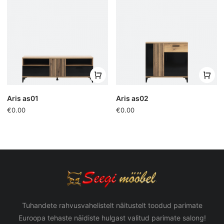
Aris as01
Aris as02
€0.00
€0.00
Tuhandete rahvusvahelistelt näitustelt toodud parimate
Euroopa tehaste näidiste hulgast valitud parimate salong!