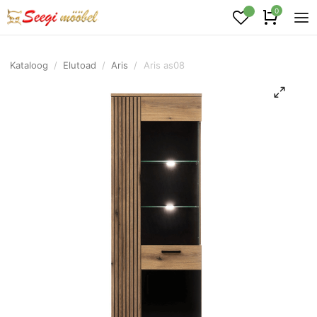
0
Kataloog
/
Elutoad
/
Aris
/
Aris as08