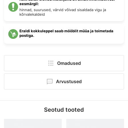
eesmärgil:
hinnad, suurused, värvid võivad sisaldada vigu ja
kõrvalekaldeid
Eraldi kokkuleppel saab mööblit müüa ja toimetada
postiga.
Omadused
Mõõtmed:
39 × 67 × 194 cm
Arvustused
Kõrgus:
194 cm
Ole esimene kommenteerija!
Laius:
67 cm
Seotud tooted
Sügavus:
39 cm
Lisa kommentaar
Kategooria:
Aris