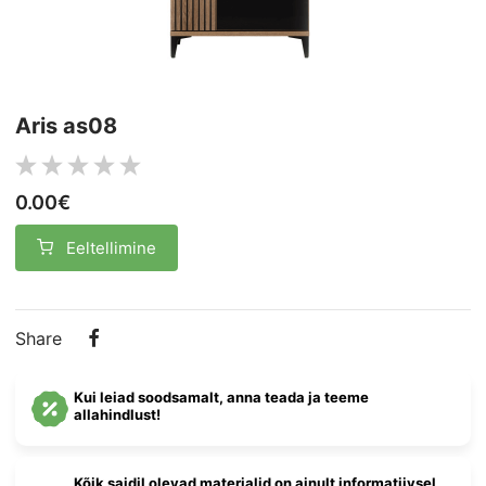
Aris as08
0.00€
Eeltellimine
Share
Kui leiad soodsamalt, anna teada ja teeme
allahindlust!
Kõik saidil olevad materjalid on ainult informatiivsel