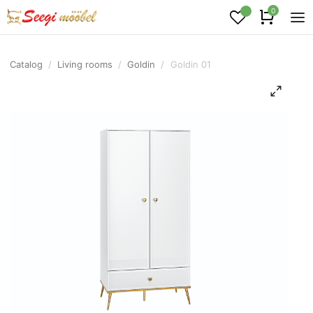
0
Catalog
/
Living rooms
/
Goldin
/
Goldin 01