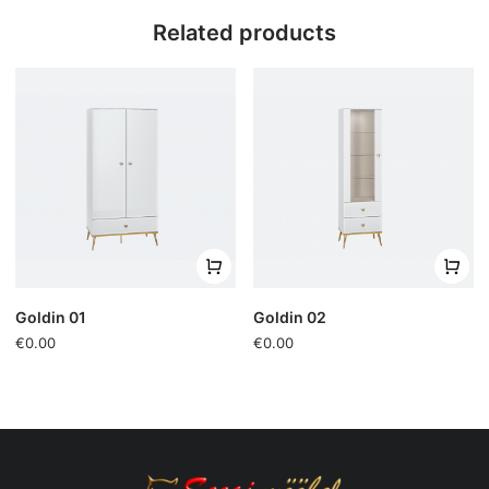
Related products
Sügavus:
53 cm
Add comment
Category:
Goldin
Goldin 01
Goldin 02
€0.00
€0.00