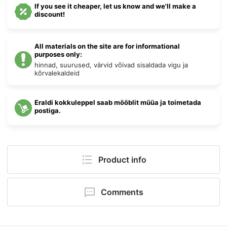
If you see it cheaper, let us know and we'll make a
discount!
All materials on the site are for informational
purposes only:
hinnad, suurused, värvid võivad sisaldada vigu ja
kõrvalekaldeid
Eraldi kokkuleppel saab mööblit müüa ja toimetada
postiga.
Product info
Pack size:
53 × 92 × 190 cm
Comments
Kõrgus:
190 cm
Your comment will be first!
Laius:
92 cm